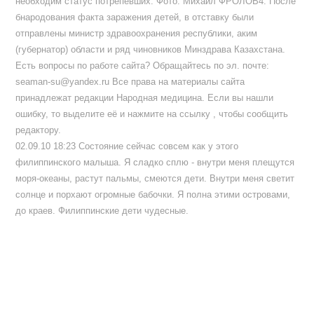
необходим статус потрепевших. Фото: Михаил ФРОЛОВ4. После
бнародования факта заражения детей, в отставку были
отправлены министр здравоохранения республики, аким
(губернатор) области и ряд чиновников Минздрава Казахстана.
Есть вопросы по работе сайта? Обращайтесь по эл. почте:
seaman-su@yandex.ru Все права на материалы сайта
принадлежат редакции Народная медицина. Если вы нашли
ошибку, то выделите её и нажмите на ссылку , чтобы сообщить
редактору.
02.09.10 18:23 Состояние сейчас совсем как у этого
филиппинского малыша. Я сладко сплю - внутри меня плещутся
моря-океаны, растут пальмы, смеются дети. Внутри меня светит
солнце и порхают огромные бабочки. Я полна этими островами,
до краев. Филиппинские дети чудесные.