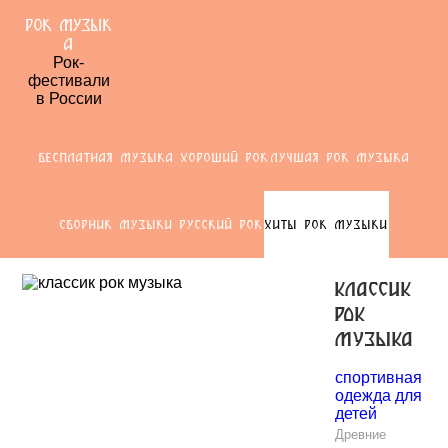
РОК МУЗЫК
А
Рок-
фестивали
в России
БЕСПЛАТНАЯ МУЗЫКА ХОРОШИЙ РОК
ЛУЧШАЯ РОК МУЗЫКА
СБОРНИК МУЗЫКИ РУССКИЙ РОК
ХИТЫ РОК МУЗЫКИ
классик
рок
музыка
спортивная
одежда для
детей
Древние