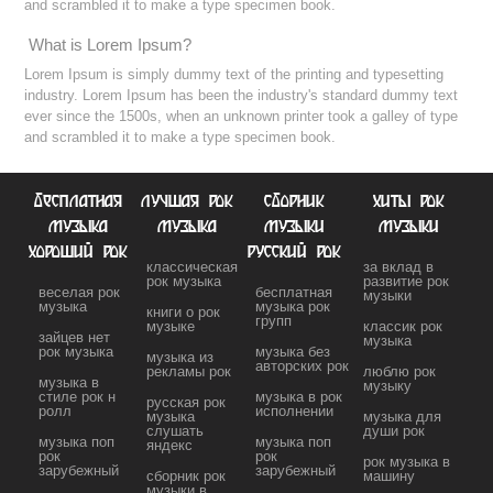
and scrambled it to make a type specimen book.
What is Lorem Ipsum?
Lorem Ipsum is simply dummy text of the printing and typesetting
industry. Lorem Ipsum has been the industry's standard dummy text
ever since the 1500s, when an unknown printer took a galley of type
and scrambled it to make a type specimen book.
бесплатная
лучшая рок
сборник
хиты рок
музыка
музыка
музыки
музыки
хороший рок
русский рок
классическая
за вклад в
рок музыка
развитие рок
веселая рок
бесплатная
музыки
музыка
музыка рок
книги о рок
групп
музыке
классик рок
зайцев нет
музыка
рок музыка
музыка без
музыка из
авторских рок
рекламы рок
люблю рок
музыка в
музыку
стиле рок н
музыка в рок
русская рок
ролл
исполнении
музыка
музыка для
слушать
души рок
музыка поп
музыка поп
яндекс
рок
рок
рок музыка в
зарубежный
зарубежный
сборник рок
машину
музыки в