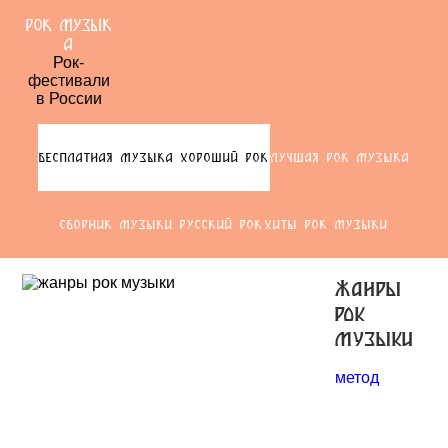
РОК МУЗЫК
А
Рок-
фестивали
в России
БЕСПЛАТНАЯ МУЗЫКА ХОРОШИЙ РОК
ЛУЧШАЯ РОК МУЗЫКА
СБОРНИК МУЗЫКИ РУССКИЙ РОК
ХИТЫ РОК МУЗЫКИ
жанры
рок
музыки
метод