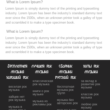
What is Lorem Ipsum?
Lorem Ipsum is simply dummy text of the printing and typesetting
industry. Lorem Ipsum has been the industry's standard dummy text
ever since the 1500s, when an unknown printer took a galley of type
and scrambled it to make a type specimen book.
What is Lorem Ipsum?
Lorem Ipsum is simply dummy text of the printing and typesetting
industry. Lorem Ipsum has been the industry's standard dummy text
ever since the 1500s, when an unknown printer took a galley of type
and scrambled it to make a type specimen book.
бесплатная
лучшая рок
сборник
хиты рок
музыка
музыка
музыки
музыки
хороший рок
русский рок
классическая
за вклад в
рок музыка
развитие рок
веселая рок
бесплатная
музыки
музыка
музыка рок
книги о рок
групп
музыке
классик рок
зайцев нет
музыка
рок музыка
музыка без
музыка из
авторских рок
рекламы рок
люблю рок
музыка в
музыку
стиле рок н
музыка в рок