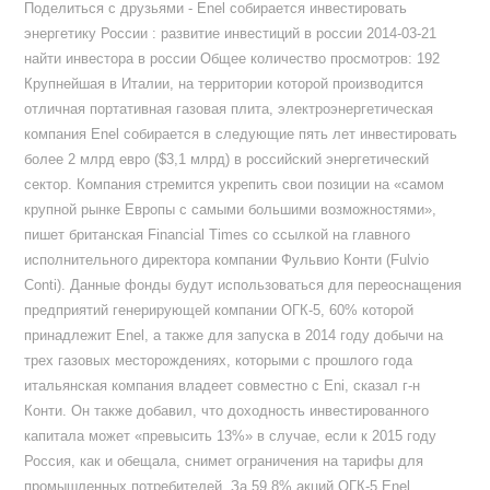
Поделиться с друзьями - Enel собирается инвестировать
энергетику России : развитие инвестиций в россии 2014-03-21
найти инвестора в россии Общее количество просмотров: 192
Крупнейшая в Италии, на территории которой производится
отличная портативная газовая плита, электроэнергетическая
компания Enel собирается в следующие пять лет инвестировать
более 2 млрд евро ($3,1 млрд) в российский энергетический
сектор. Компания стремится укрепить свои позиции на «самом
крупной рынке Европы с самыми большими возможностями»,
пишет британская Financial Times со ссылкой на главного
исполнительного директора компании Фульвио Конти (Fulvio
Conti). Данные фонды будут использоваться для переоснащения
предприятий генерирующей компании OГК-5, 60% которой
принадлежит Enel, а также для запуска в 2014 году добычи на
трех газовых месторождениях, которыми с прошлого года
итальянская компания владеет совместно с Eni, сказал г-н
Конти. Он также добавил, что доходность инвестированного
капитала может «превысить 13%» в случае, если к 2015 году
Россия, как и обещала, снимет ограничения на тарифы для
промышленных потребителей. За 59,8% акций ОГК-5 Enel