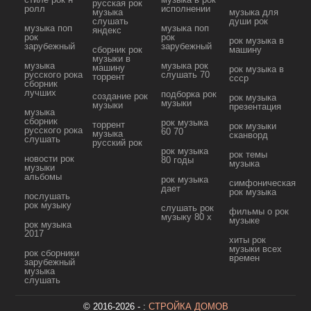
русская рок
ролл
исполнении
музыка
музыка для
слушать
души рок
музыка поп
музыка поп
яндекс
рок
рок
рок музыка в
зарубежный
зарубежный
сборник рок
машину
музыки в
музыка
музыка рок
машину
рок музыка в
русского рока
слушать 70
торрент
ссср
сборник
лучших
подборка рок
создание рок
рок музыка
музыки
музыки
презентация
музыка
сборник
рок музыка
торрент
рок музыки
русского рока
60 70
музыка
сканворд
слушать
русский рок
рок музыка
рок темы
новости рок
80 годы
музыка
музыки
альбомы
рок музыка
симфоническая
дает
рок музыка
послушать
рок музыку
слушать рок
фильмы о рок
музыку 80 х
музыке
рок музыка
2017
хиты рок
музыки всех
рок сборники
времен
зарубежный
музыка
слушать
© 2016-2026 - :
СТРОЙКА ДОМОВ